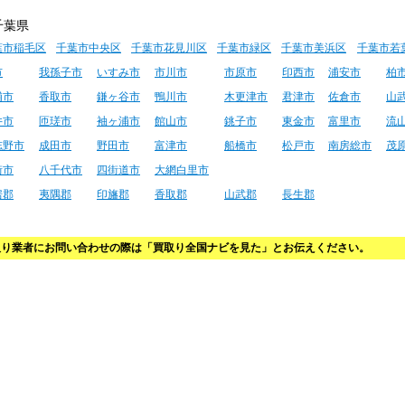
葉市稲毛区
千葉市中央区
千葉市花見川区
千葉市緑区
千葉市美浜区
千葉市若
市
我孫子市
いすみ市
市川市
市原市
印西市
浦安市
柏
浦市
香取市
鎌ヶ谷市
鴨川市
木更津市
君津市
佐倉市
山
井市
匝瑳市
袖ヶ浦市
館山市
銚子市
東金市
富里市
流
志野市
成田市
野田市
富津市
船橋市
松戸市
南房総市
茂
街市
八千代市
四街道市
大網白里市
房郡
夷隅郡
印旛郡
香取郡
山武郡
長生郡
取り業者にお問い合わせの際は「買取り全国ナビを見た」とお伝えください。