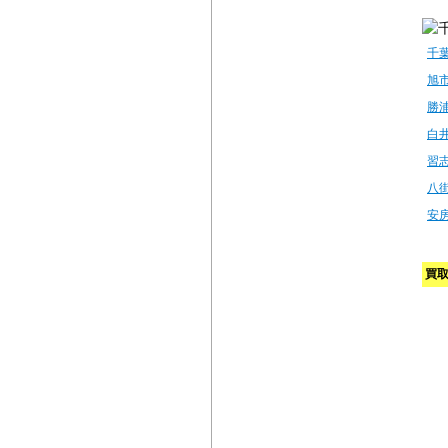
千
旭
勝
白
習
八
安
買