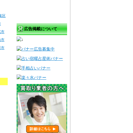
葉区
市
広告掲載について
武市
山市
原市