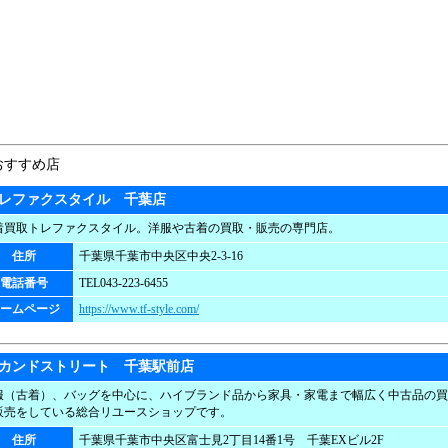
レファクスタイル 千葉店
着買取トレファクスタイル。洋服や古着の買取・販売の専門店。
住所
千葉県千葉市中央区中央2-3-16
電話番号
TEL043-223-6455
ームページ
https://www.tf-style.com/
カンドストリート 千葉駅前店
服（古着）、バッグを中心に、ハイブランド品から家具・家電まで幅広く中古品の買
販売をしている総合リユースショップです。
住所
千葉県千葉市中央区富士見2丁目14番1号 千葉EXビル2F