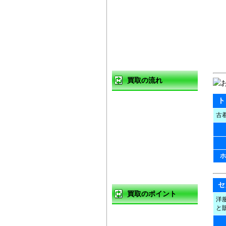
買取の流れ
ト
買取方法
古
店頭買取
出張買取
ホ
宅配買取
セ
買取のポイント
洋
と
買取の基礎知識